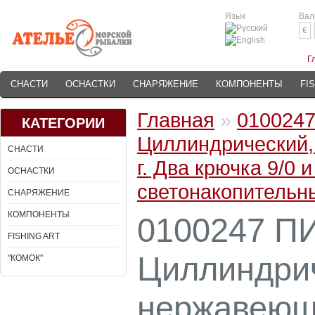
Язык
Вал
€
Г
СНАСТИ
ОСНАСТКИ
СНАРЯЖЕНИЕ
КОМПОНЕНТЫ
FI
Главная
»
010024
КАТЕГОРИИ
Циллиндрический,
СНАСТИ
г. Два крючка 9/0
ОСНАСТКИ
светонакопительны
СНАРЯЖЕНИЕ
КОМПОНЕНТЫ
0100247 П
FISHING ART
Циллиндрич
"КОМОК"
нержавеюща