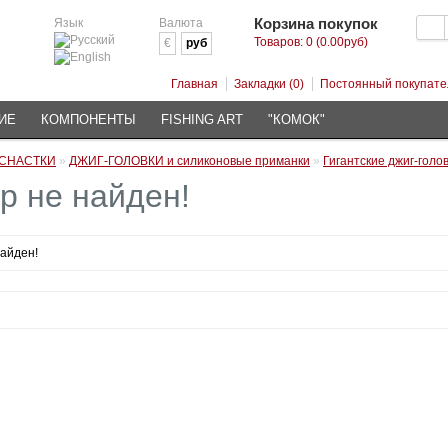
Корзина покупок
Язык
Валюта
Товаров: 0 (0.00руб)
€
руб
Главная
Закладки (0)
Постоянный покупате
ИЕ
КОМПОНЕНТЫ
FISHING ART
"КОМОК"
СНАСТКИ
»
ДЖИГ-ГОЛОВКИ и силиконовые приманки
»
Гигантские джиг-голов
р не найден!
найден!