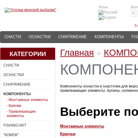
Язык
Вал
€
Г
СНАСТИ
ОСНАСТКИ
СНАРЯЖЕНИЕ
КОМПОНЕНТЫ
FI
Главная
»
КОМПО
КАТЕГОРИИ
КОМПОНЕ
СНАСТИ
ОСНАСТКИ
СНАРЯЖЕНИЕ
Компоненты оснасток и снасточек для морск
привлекающие элементы. бусины, силиконов
КОМПОНЕНТЫ
- Монтажные элементы
- Крючки
Выберите по
- Привлекающие
элементы
FISHING ART
Монтажные элементы
Крючки
"КОМОК"