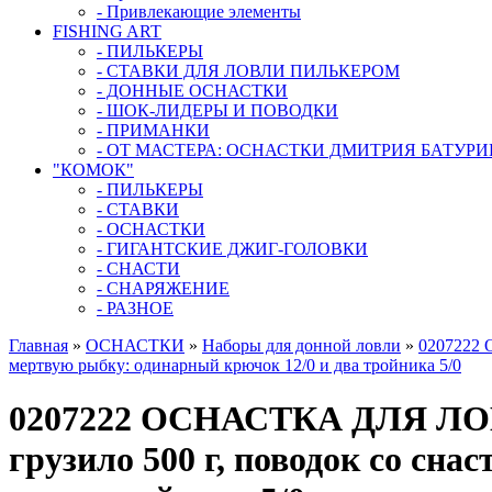
- Привлекающие элементы
FISHING ART
- ПИЛЬКЕРЫ
- СТАВКИ ДЛЯ ЛОВЛИ ПИЛЬКЕРОМ
- ДОННЫЕ ОСНАСТКИ
- ШОК-ЛИДЕРЫ И ПОВОДКИ
- ПРИМАНКИ
- ОТ МАСТЕРА: ОСНАСТКИ ДМИТРИЯ БАТУР
"КОМОК"
- ПИЛЬКЕРЫ
- СТАВКИ
- ОСНАСТКИ
- ГИГАНТСКИЕ ДЖИГ-ГОЛОВКИ
- СНАСТИ
- СНАРЯЖЕНИЕ
- РАЗНОЕ
Главная
»
ОСНАСТКИ
»
Наборы для донной ловли
»
0207222 
мертвую рыбку: одинарный крючок 12/0 и два тройника 5/0
0207222 ОСНАСТКА ДЛЯ Л
грузило 500 г, поводок со сн