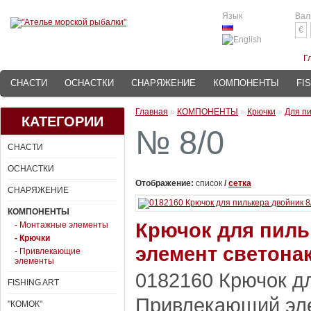
Язык
Вал
€
Г
СНАСТИ
ОСНАСТКИ
СНАРЯЖЕНИЕ
КОМПОНЕНТЫ
FI
Главная
»
КОМПОНЕНТЫ
»
Крючки
»
Для п
КАТЕГОРИИ
№ 8/0
СНАСТИ
ОСНАСТКИ
Отображение:
список
/
сетка
СНАРЯЖЕНИЕ
КОМПОНЕНТЫ
Крючок для пиль
- Монтажные элементы
- Крючки
элемент светона
- Привлекающие
элементы
0182160 Крючок дл
FISHING ART
Привлекающий эле
"КОМОК"